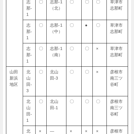
志
〇
志那-1
〇
〇
〇
草津市
那-
（北）
志那町
1
志
〇
志那-1
〇
●
〇
草津市
那-
（中）
志那町
1
志
〇
志那-1
〇
〇
×
草津市
那-
（南）
志那町
1
山田
北
〇
北山
〇
〇
×
彦根市
新浜
山
田-3
南三ツ
地区
田-
谷町
3
北
〇
北山
〇
〇
〇
彦根市
山
田-1
南三ツ
田-
谷町
1
北
×
―
×
×
×
彦根市