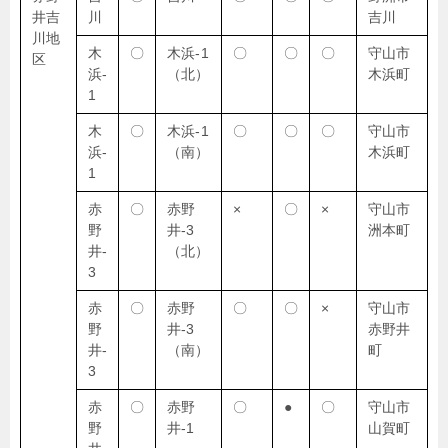
井吉
川
吉川
川地
木
〇
木浜-1
〇
〇
〇
守山市
区
浜-
（北）
木浜町
1
木
〇
木浜-1
〇
〇
〇
守山市
浜-
（南）
木浜町
1
赤
〇
赤野
×
〇
×
守山市
野
井-3
洲本町
井-
（北）
3
赤
〇
赤野
〇
〇
×
守山市
野
井-3
赤野井
井-
（南）
町
3
赤
〇
赤野
〇
●
〇
守山市
野
井-1
山賀町