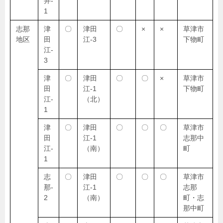
井-
1
志那
津
〇
津田
〇
×
×
草津市
地区
田
江-3
下物町
江-
3
津
〇
津田
〇
〇
×
草津市
田
江-1
下物町
江-
（北）
1
津
〇
津田
〇
〇
〇
草津市
田
江-1
志那中
江-
（南）
町
1
志
〇
津田
〇
〇
〇
草津市
那-
江-1
志那
2
（南）
町・志
那中町