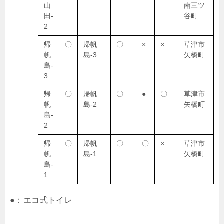
山
南三ツ
田-
谷町
2
帰
〇
帰帆
〇
×
×
草津市
帆
島-3
矢橋町
島-
3
帰
〇
帰帆
〇
●
〇
草津市
帆
島-2
矢橋町
島-
2
帰
〇
帰帆
〇
〇
×
草津市
帆
島-1
矢橋町
島-
1
●：エコ式トイレ