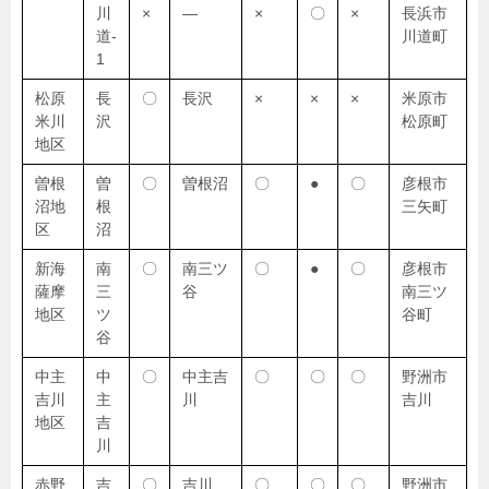
川
×
―
×
〇
×
長浜市
道-
川道町
1
松原
長
〇
長沢
×
×
×
米原市
米川
沢
松原町
地区
曽根
曽
〇
曽根沼
〇
●
〇
彦根市
沼地
根
三矢町
区
沼
新海
南
〇
南三ツ
〇
●
〇
彦根市
薩摩
三
谷
南三ツ
地区
ツ
谷町
谷
中主
中
〇
中主吉
〇
〇
〇
野洲市
吉川
主
川
吉川
地区
吉
川
赤野
吉
〇
吉川
〇
〇
〇
野洲市