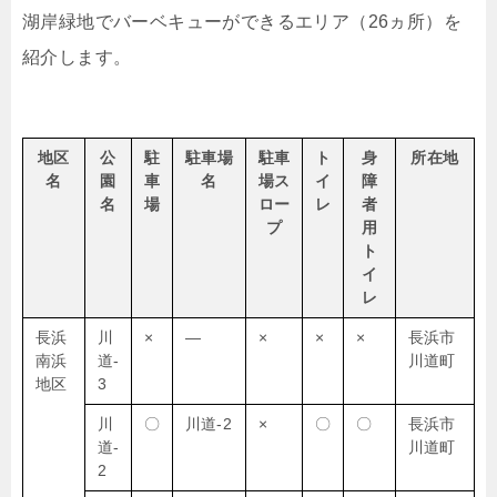
湖岸緑地でバーベキューができるエリア（26ヵ所）を
紹介します。
地区
公
駐
駐車場
駐車
ト
身
所在地
名
園
車
名
場ス
イ
障
名
場
ロー
レ
者
プ
用
ト
イ
レ
長浜
川
×
―
×
×
×
長浜市
南浜
道-
川道町
地区
3
川
〇
川道-2
×
〇
〇
長浜市
道-
川道町
2