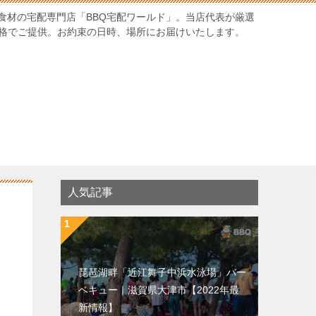
食材の宅配専門店「BBQ宅配ワールド」。当店代表が厳選
価格でご提供。お約束の日時、場所にお届けいたします。
人気記事
琵琶湖畔「近江舞子中浜水泳場」バー
ベキュー｜滋賀県大津市【2022年最
新情報】