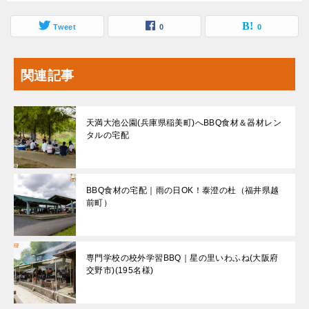
Tweet
0
0
関連記事
天満大池公園(兵庫県稲美町)へBBQ食材＆器材レン
タルの宅配
BBQ食材の宅配｜雨の日OK！泰澄の杜（福井県越
前町）
専門学校の校外学習BBQ｜星の里いわふね(大阪府
交野市)(195名様)