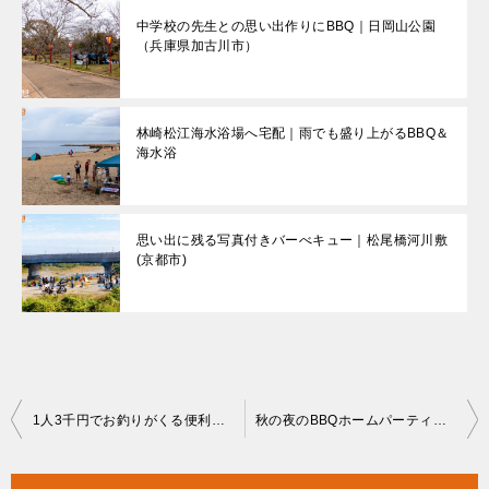
中学校の先生との思い出作りにBBQ｜日岡山公園
（兵庫県加古川市）
林崎松江海水浴場へ宅配｜雨でも盛り上がるBBQ＆
海水浴
思い出に残る写真付きバーべキュー｜松尾橋河川敷
(京都市)
投
1人3千円でお釣りがくる便利なサービス｜近江舞子中浜水泳場BBQエリア
秋の夜のBBQホームパーティー｜Weberガスグリル器材レンタルセット
稿
ナ