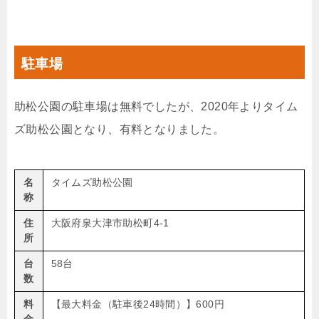
駐車場
助松公園の駐車場は無料でしたが、2020年よりタイム
ズ助松公園となり、有料となりました。
名
タイムズ助松公園
称
住
大阪府
泉大津市
助松町4-1
所
台
58台
数
料
【最大料金（駐車後24時間）】600円
金