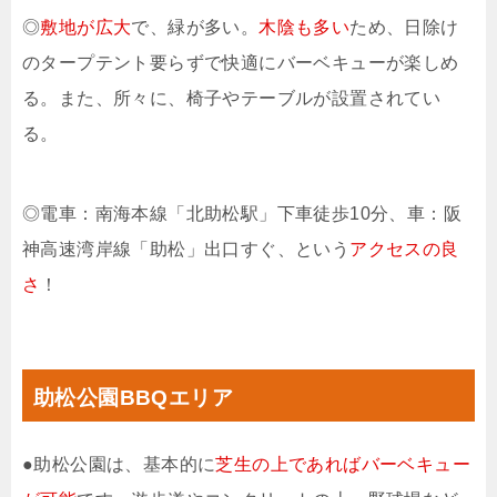
◎
敷地が広大
で、緑が多い。
木陰も多い
ため、日除け
のタープテント要らずで快適にバーベキューが楽しめ
る。また、所々に、椅子やテーブルが設置されてい
る。
◎電車：南海本線「北助松駅」下車徒歩10分、車：阪
神高速湾岸線「助松」出口すぐ、という
アクセスの良
さ
！
助松公園BBQエリア
●助松公園は、基本的に
芝生の上であればバーベキュー