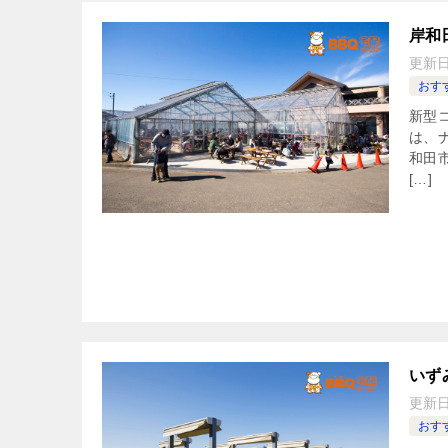
岸和
更新
おすす
新型
は、ナ
和田
[…]
いず
更新
おすす