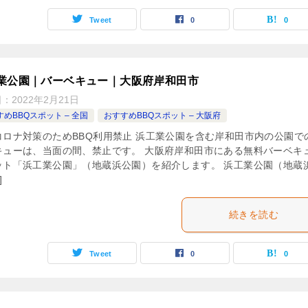
Tweet
0
0
業公園｜バーベキュー｜大阪府岸和田市
日：
2022年2月21日
めBBQスポット – 全国
おすすめBBQスポット – 大阪府
コロナ対策のためBBQ利用禁止 浜工業公園を含む岸和田市内の公園で
キューは、当面の間、禁止です。 大阪府岸和田市にある無料バーベキ
ット「浜工業公園」（地蔵浜公園）を紹介します。 浜工業公園（地蔵
]
続きを読む
Tweet
0
0