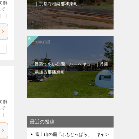
て解
｜京都府相楽郡和束町
止で
…]
野添であい公園｜バーベキュー｜兵庫
県加古郡播磨町
て解
止で
…]
最近の投稿
富士山の麓「ふもとっぱら」｜キャン