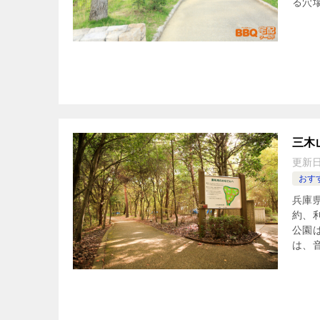
る穴
三木
更新
おすす
兵庫
約、
公園
は、音