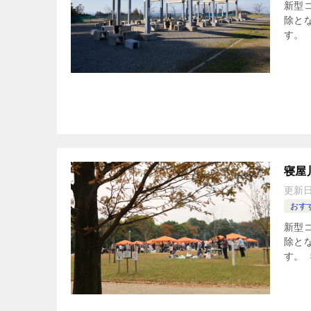
新型コ
除と
す。
寝屋
更新
おすす
新型コ
除と
す。