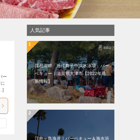
人気記事
琵琶湖畔「近江舞子中浜水泳場」バー
ベキュー｜滋賀県大津市【2022年最
バー
新情報】
市に
]
江井ヶ島海岸｜バーベキュー＆海水浴