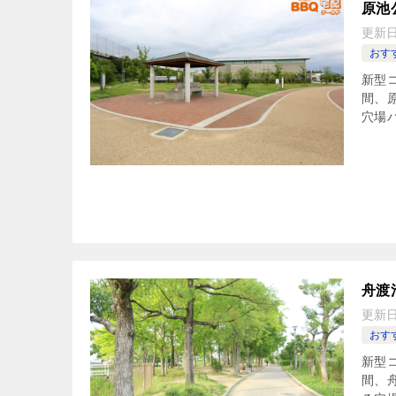
原池
更新
おすす
新型コ
間、
穴場
舟渡
更新
おすす
新型コ
間、