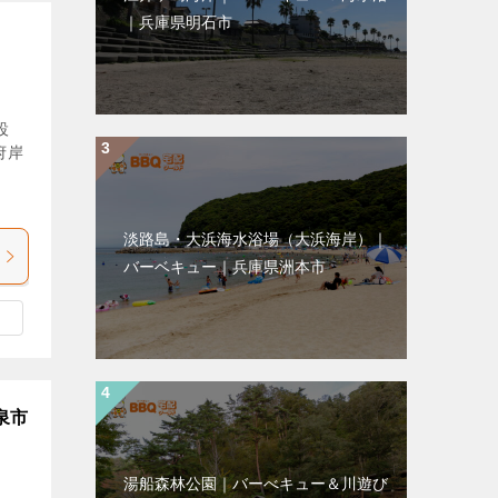
｜兵庫県明石市
設
府岸
し
淡路島・大浜海水浴場（大浜海岸）｜
バーベキュー｜兵庫県洲本市
泉市
湯船森林公園｜バーべキュー＆川遊び