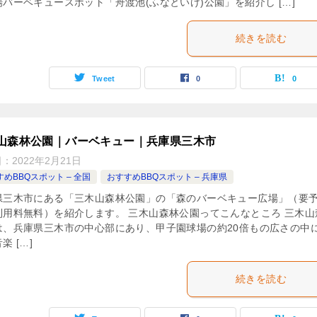
場バーベキュースポット「舟渡池(ふなといけ)公園」を紹介し […]
続きを読む
Tweet
0
0
山森林公園｜バーベキュー｜兵庫県三木市
日：
2022年2月21日
めBBQスポット – 全国
おすすめBBQスポット – 兵庫県
県三木市にある「三木山森林公園」の「森のバーベキュー広場」（要
利用料無料）を紹介します。 三木山森林公園ってこんなところ 三木山
は、兵庫県三木市の中心部にあり、甲子園球場の約20倍もの広さの中
楽 […]
続きを読む