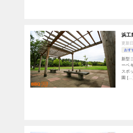
浜工
更新
おすす
新型
ーベ
スポ
園 […