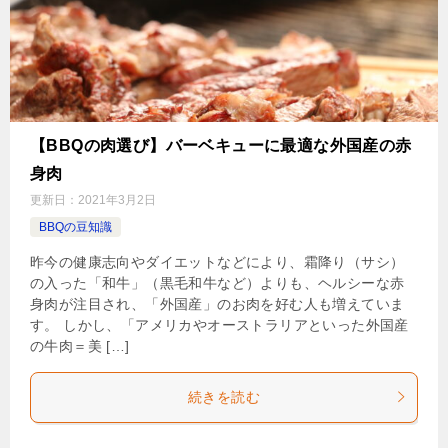
【BBQの肉選び】バーベキューに最適な外国産の赤
身肉
更新日：
2021年3月2日
BBQの豆知識
昨今の健康志向やダイエットなどにより、霜降り（サシ）
の入った「和牛」（黒毛和牛など）よりも、ヘルシーな赤
身肉が注目され、「外国産」のお肉を好む人も増えていま
す。 しかし、「アメリカやオーストラリアといった外国産
の牛肉＝美 […]
続きを読む