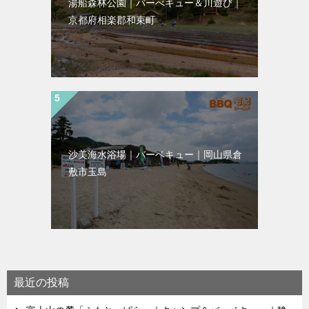
湯船森林公園｜バーべキュー＆川遊び｜
京都府相楽郡和束町
沙美海水浴場｜バーベキュー｜岡山県倉
敷市玉島
最近の投稿